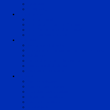
Pyrénées
Strasbourg
Compétences
Droit du Travail
Droit de la Protection Sociale
Droit Santé Sécurité au Travail
Droit des Associations
Expertises
Avocats enquêteurs
Conduite du changement et Restructuring
Médiation
Rémunération et Prévoyance
Responsabilité pénale
Risques et durabilité
A propos
Mentions légales
Gestion des cookies
Données personnelles
Règlement Qualiopi
Certificat Qualiopi
Nous suivre