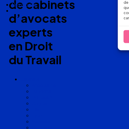
de cabinets
de 
Nos articles
que
Nous suivre
con
d’avocats
car
experts
en Droit
du Travail
Cabinets
Angoulême
Bayonne
Bordeaux
Cognac
Lille
Lyon
Marseille
Occitanie