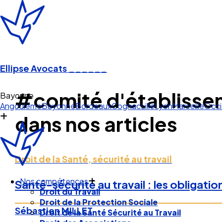
Ellipse Avocats
______
#comité d'établisse
Bayonne
Angoulême
Bayonne
Bordeaux
Cognac
Lille
Lyon
Marseille
Occi
dans nos articles
Droit de la Santé, sécurité au travail
Nos compétences
Santé-sécurité au travail : les obligati
Droit du Travail
Droit de la Protection Sociale
Sébastien MILLET
Droit de la Santé Sécurité au Travail