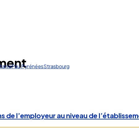
ment
tanie
Pau Pyrénées
Strasbourg
ons de l’employeur au niveau de l’établisse