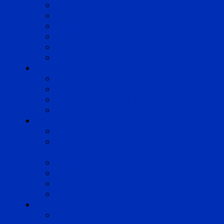
Lille
Lyon
Marseille
Occitanie
Pyrénées
Strasbourg
Compétences
Droit du Travail
Droit de la Protection Sociale
Droit Santé Sécurité au Travail
Droit des Associations
Expertises
Avocats enquêteurs
Conduite du changement et
Restructuring
Médiation
Rémunération et Prévoyance
Responsabilité pénale
Risques et durabilité
A propos
Mentions légales