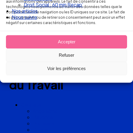
aux informations des appareils. Le fait de consentir à ces
Droit Social : 60 min Recap’
technologies nous permettra de traiter des données telles que le
Réseau
Nos articles
comportement de navigation ou les ID uniques sur ce site. Le fait de
Nous suivre
ne pas consentir ou de retirer son consentement peut avoir un effet
de cabinets
négatif sur certaines caractéristiques et fonctions.
d’avocats
Accepter
experts
Refuser
en Droit
Voir les préférences
du Travail
Cabinets
Angoulême
Bayonne
Bordeaux
Cognac