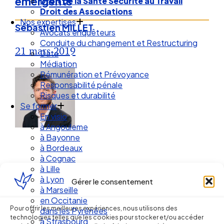
émergents
Droit de la Santé Sécurité au Travail
Droit des Associations
Nos expertises
Sébastien MILLET
Avocats enquêteurs
Conduite du changement et Restructuring
21 mars 2019
Data
Médiation
Rémunération et Prévoyance
Responsabilité pénale
Risques et durabilité
Se former
En visio
à Angouleme
à Bayonne
à Bordeaux
à Cognac
à Lille
à Lyon
Gérer le consentement
à Marseille
Ellipse Avocats
en Occitanie
Pour offrir les meilleures expériences, nous utilisons des
dans les Pyrénées
technologies telles que les cookies pour stocker et/ou accéder
à Strasbourg