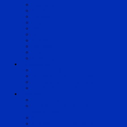
Angoulême
Bayonne
Bordeaux
Cognac
Lille
Lyon
Marseille
Occitanie
Pyrénées
Strasbourg
Compétences
Droit du Travail
Droit de la Protection Sociale
Droit Santé Sécurité au Travail
Droit des Associations
Expertises
Avocats enquêteurs
Conduite du changement et
Restructuring
Médiation
Rémunération et Prévoyance