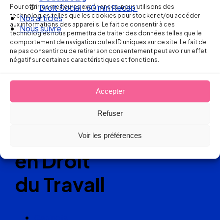
Pour offrir les meilleures expériences, nous utilisons des
Droit Social : 60 min Recap’
technologies telles que les cookies pour stocker et/ou accéder
Nos articles
Ellipse Avocats
aux informations des appareils. Le fait de consentir à ces
Nous suivre
technologies nous permettra de traiter des données telles que le
comportement de navigation ou les ID uniques sur ce site. Le fait de
ne pas consentir ou de retirer son consentement peut avoir un effet
Réseau
négatif sur certaines caractéristiques et fonctions.
de cabinets
Accepter
d’avocats
Refuser
experts
Voir les préférences
en Droit
du Travail
Cabinets