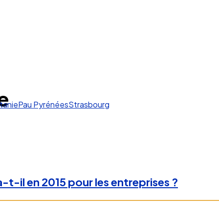
e
tanie
Pau Pyrénées
Strasbourg
-t-il en 2015 pour les entreprises ?