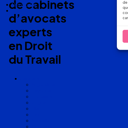
de cabinets
de 
Nos articles
que
Nous suivre
con
d’avocats
car
experts
en Droit
du Travail
Cabinets
Angoulême
Bayonne
Bordeaux
Cognac
Lille
Lyon
Marseille
Occitanie