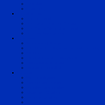
Pyrénées
Strasbourg
Compétences
Droit du Travail
Droit de la Protection Sociale
Droit Santé Sécurité au Travail
Droit des Associations
Expertises
Avocats enquêteurs
Conduite du changement et Restructuring
Médiation
Rémunération et Prévoyance
Responsabilité pénale
Risques et durabilité
A propos
Mentions légales
Gestion des cookies
Données personnelles
Règlement Qualiopi
Certificat Qualiopi
Nous suivre