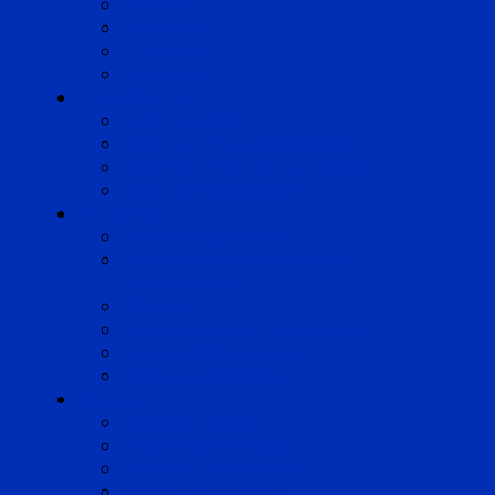
Marseille
Occitanie
Pyrénées
Strasbourg
Compétences
Droit du Travail
Droit de la Protection Sociale
Droit Santé Sécurité au Travail
Droit des Associations
Expertises
Avocats enquêteurs
Conduite du changement et
Restructuring
Médiation
Rémunération et Prévoyance
Responsabilité pénale
Risques et durabilité
A propos
Mentions légales
Gestion des cookies
Données personnelles
Règlement Qualiopi