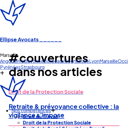
Ellipse Avocats
______
#couvertures
Marseille
Angoulême
Bayonne
Bordeaux
Cognac
Lille
Lyon
Marseille
Occi
Pyrénées
Strasbourg
dans nos articles
Droit de la Protection Sociale
Retraite & prévoyance collective : la
Nos compétences
vigilance s’impose
Droit du Travail
Droit de la Protection Sociale