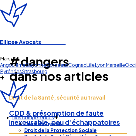
Ellipse Avocats
______
#dangers
Marseille
Angoulême
Bayonne
Bordeaux
Cognac
Lille
Lyon
Marseille
Occi
Pyrénées
Strasbourg
dans nos articles
Droit de la Santé, sécurité au travail
CDD & présomption de faute
Nos compétences
inexcusable, peu d’échappatoires
Droit du Travail
Droit de la Protection Sociale