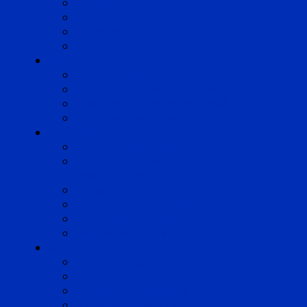
Marseille
Occitanie
Pyrénées
Strasbourg
Compétences
Droit du Travail
Droit de la Protection Sociale
Droit Santé Sécurité au Travail
Droit des Associations
Expertises
Avocats enquêteurs
Conduite du changement et
Restructuring
Médiation
Rémunération et Prévoyance
Responsabilité pénale
Risques et durabilité
A propos
Mentions légales
Gestion des cookies
Données personnelles
Règlement Qualiopi