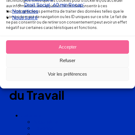
technologies telles que les cookies pour stocker et/ou accéder
Droit Social : 60 min Recap’
aux informations des appareils. Le fait de consentir à ces
Nos articles
technologies nous permettra de traiter des données telles que le
comportement de navigation ou les ID uniques sur ce site. Le fait de
Nous suivre
Réseau
ne pas consentir ou de retirer son consentement peut avoir un effet
négatif sur certaines caractéristiques et fonctions.
de cabinets
d’avocats
Accepter
Refuser
experts
Voir les préférences
en Droit
du Travail
Cabinets
Angoulême
Bayonne
Bordeaux