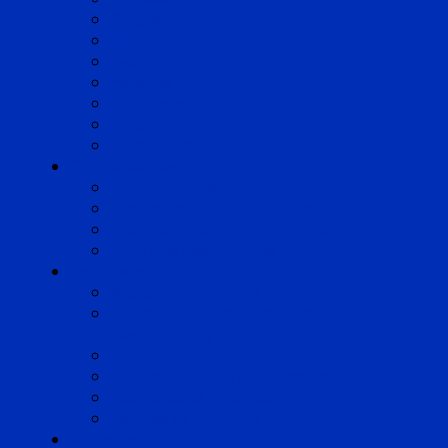
Cognac
Lille
Lyon
Marseille
Occitanie
Pyrénées
Strasbourg
Compétences
Droit du Travail
Droit de la Protection Sociale
Droit Santé Sécurité au Travail
Droit des Associations
Expertises
Avocats enquêteurs
Conduite du changement et
Restructuring
Médiation
Rémunération et Prévoyance
Responsabilité pénale
Risques et durabilité
A propos