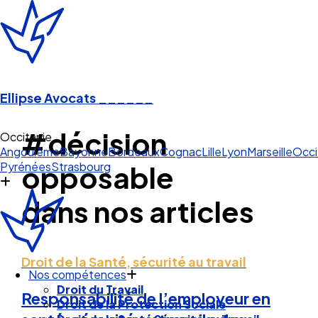
Ellipse Avocats
______
#décision
Occitanie
Angoulême
Bayonne
Bordeaux
Cognac
Lille
Lyon
Marseille
Occi
Pyrénées
Strasbourg
opposable
dans nos articles
Droit de la Santé, sécurité au travail
Nos compétences
Droit du Travail
Responsabilité de l’employeur en
Droit de la Protection Sociale