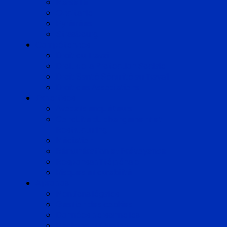
Marseille
Occitanie
Pyrénées
Strasbourg
Compétences
Droit du Travail
Droit de la Protection Sociale
Droit Santé Sécurité au Travail
Droit des Associations
Expertises
Avocats enquêteurs
Conduite du changement et
Restructuring
Médiation
Rémunération et Prévoyance
Responsabilité pénale
Risques et durabilité
A propos
Mentions légales
Gestion des cookies
Données personnelles
Règlement Qualiopi