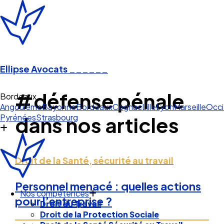
Ellipse Avocats
______
#défense pénale
Bordeaux
Angoulême
Bayonne
Bordeaux
Cognac
Lille
Lyon
Marseille
Occi
Pyrénées
Strasbourg
dans nos articles
Droit de la Santé, sécurité au travail
Personnel menacé : quelles actions
Nos compétences
pour l’entreprise ?
Droit du Travail
Droit de la Protection Sociale