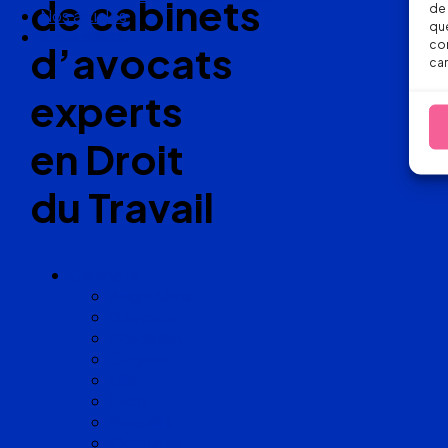
de cabinets
de 
Nos articles
que
Nous suivre
con
d’avocats
car
experts
en Droit
du Travail
Cabinets
Angoulême
Bayonne
Bordeaux
Cognac
Lille
Lyon
Marseille
Occitanie