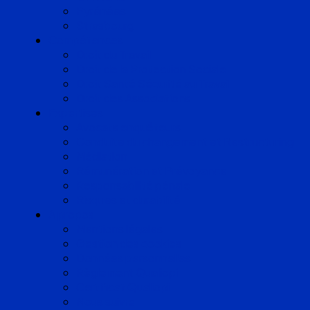
Pyrénées
Strasbourg
Compétences
Droit du Travail
Droit de la Protection Sociale
Droit Santé Sécurité au Travail
Droit des Associations
Expertises
Avocats enquêteurs
Conduite du changement et Restructuring
Médiation
Rémunération et Prévoyance
Responsabilité pénale
Risques et durabilité
A propos
Mentions légales
Gestion des cookies
Données personnelles
Règlement Qualiopi
Certificat Qualiopi
Nous suivre