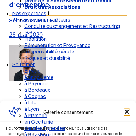
Droit de la Santé Sécurité au Travail
d’entreprise
Droit des Associations
Nos expertises
Avocats enquêteurs
Sébastien MILLET
Conduite du changement et Restructuring
Data
28 mai 2020
Médiation
Rémunération et Prévoyance
Responsabilité pénale
Risques et durabilité
Se former
En visio
à Angouleme
à Bayonne
à Bordeaux
à Cognac
à Lille
à Lyon
Gérer le consentement
à Marseille
en Occitanie
Ellipse Avocats
dans les Pyrénées
Pour offrir les meilleures expériences, nous utilisons des
technologies telles que les cookies pour stocker et/ou accéder
à Strasbourg