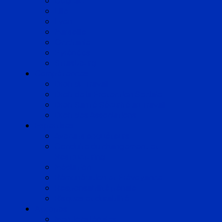
Cognac
Lille
Lyon
Marseille
Occitanie
Pyrénées
Strasbourg
Compétences
Droit du Travail
Droit de la Protection Sociale
Droit Santé Sécurité au Travail
Droit des Associations
Expertises
Avocats enquêteurs
Conduite du changement et
Restructuring
Médiation
Rémunération et Prévoyance
Responsabilité pénale
Risques et durabilité
A propos
Mentions légales