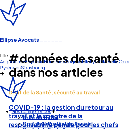
Ellipse Avocats
______
#données de santé
Li
Angoulême
Bayonne
Bordeaux
Cognac
Lille
Lyon
Marseille
Occi
Pyrénées
Strasbourg
dans nos articles
Droit de la Santé, sécurité au travail
COVID-19 : la gestion du retour au
Nos compétences
travail et le spectre de la
Droit du Travail
Droit de la Protection Sociale
responsabilité pénale pour les chefs