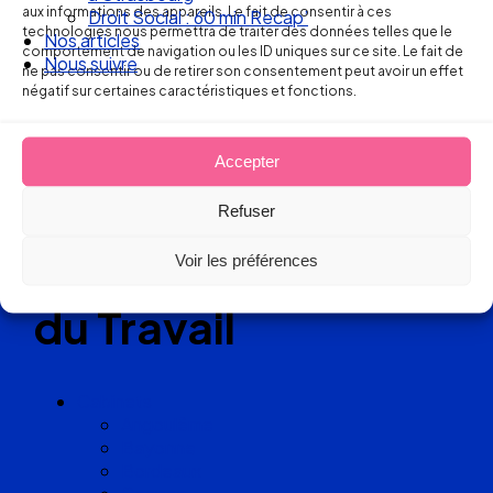
aux informations des appareils. Le fait de consentir à ces
Droit Social : 60 min Recap’
technologies nous permettra de traiter des données telles que le
Nos articles
Réseau
comportement de navigation ou les ID uniques sur ce site. Le fait de
Nous suivre
ne pas consentir ou de retirer son consentement peut avoir un effet
négatif sur certaines caractéristiques et fonctions.
de cabinets
d’avocats
Accepter
experts
Refuser
en Droit
Voir les préférences
du Travail
Cabinets
Angoulême
Bayonne
Bordeaux