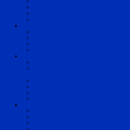
Marseille
Occitanie
Pyrénées
Strasbourg
Compétences
Droit du Travail
Droit de la Protection Sociale
Droit Santé Sécurité au Travail
Droit des Associations
Expertises
Avocats enquêteurs
Conduite du changement et
Restructuring
Médiation
Rémunération et Prévoyance
Responsabilité pénale
Risques et durabilité
A propos
Mentions légales
Gestion des cookies
Données personnelles
Règlement Qualiopi