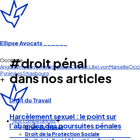
Ellipse Avocats
______
#droit pénal
Occitanie
Angoulême
Bayonne
Bordeaux
Cognac
Lille
Lyon
Marseille
Occi
Pyrénées
Strasbourg
dans nos articles
Droit du Travail
Harcèlement sexuel : le point sur
Nos compétences
l’abandon des poursuites pénales
Droit du Travail
Droit de la Protection Sociale