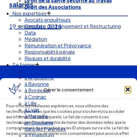
Droit des Associations
salariés
Nos expertises
Avocats enquêteurs
Conduite du changement et Restructuring
19 septembre 2014
Data
Médiation
Rémunération et Prévoyance
Responsabilité pénale
Risques et durabilité
Se former
En visio
à Angouleme
à Bayonne
Ellipse Avocats
à Bordeaux
Gérer le consentement
à Cognac
à Lille
Réseau
à Lyon
Pour offrir les meilleures expériences, nous utilisons des
à Marseille
technologies telles que les cookies pour stocker et/ou accéder
en Occitanie
aux informations des appareils. Le fait de consentir à ces
de cabinets
dans les Pyrénées
technologies nous permettra de traiter des données telles que le
comportement de navigation ou les ID uniques sur ce site. Le fait de
à Strasbourg
ne pas consentir ou de retirer son consentement peut avoir un effet
Droit Social : 60 min Recap’