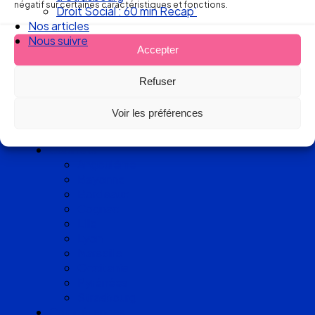
d’avocats
négatif sur certaines caractéristiques et fonctions.
Nos articles
experts
Nous suivre
Accepter
en Droit
Refuser
du Travail
Voir les préférences
Cabinets
Angoulême
Bayonne
Bordeaux
Cognac
Lille
Lyon
Marseille
Occitanie
Pyrénées
Strasbourg
Compétences