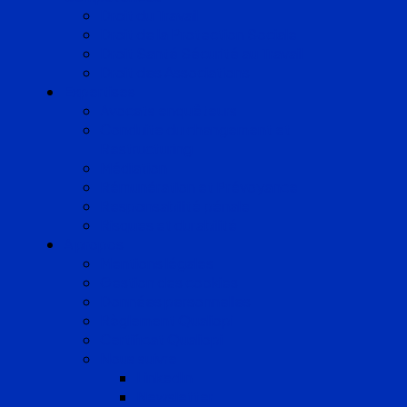
Droit du Travail
Droit de la Protection Sociale
Droit Santé Sécurité au Travail
Droit des Associations
Expertises
Avocats enquêteurs
Conduite du changement et
Restructuring
Médiation
Rémunération et Prévoyance
Responsabilité pénale
Risques et durabilité
A propos
Mentions légales
Gestion des cookies
Données personnelles
Règlement Qualiopi
Certificat Qualiopi
Nous suivre
LinkedIn
Newsletter