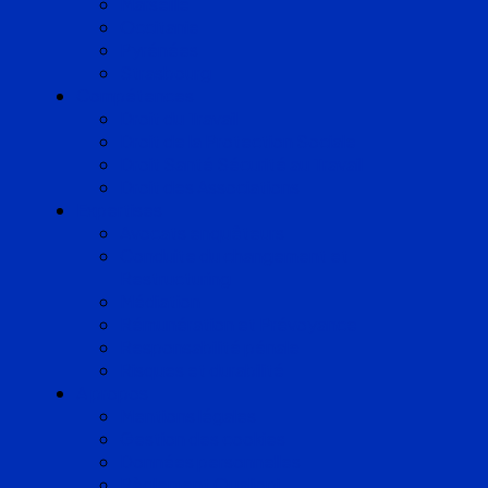
Marseille
Occitanie
Pyrénées
Strasbourg
Compétences
Droit du Travail
Droit de la Protection Sociale
Droit Santé Sécurité au Travail
Droit des Associations
Expertises
Avocats enquêteurs
Conduite du changement et
Restructuring
Médiation
Rémunération et Prévoyance
Responsabilité pénale
Risques et durabilité
A propos
Mentions légales
Gestion des cookies
Données personnelles
Règlement Qualiopi