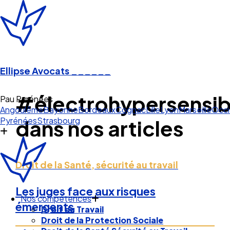
Ellipse Avocats
______
#électrohypersensibi
Pau Pyrénées
Angoulême
Bayonne
Bordeaux
Cognac
Lille
Lyon
Marseille
Occi
Pyrénées
Strasbourg
dans nos articles
Droit de la Santé, sécurité au travail
Les juges face aux risques
Nos compétences
émergents
Droit du Travail
Droit de la Protection Sociale