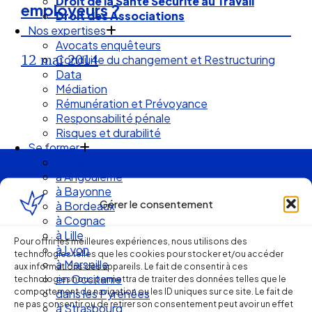
Droit de la Santé Sécurité au Travail
employeurs ?
Droit des Associations
Nos expertises
Avocats enquêteurs
12 mai 2014
Conduite du changement et Restructuring
Data
Médiation
Rémunération et Prévoyance
Responsabilité pénale
Risques et durabilité
Se former
En visio
à Angouleme
Ellipse Avocats
à Bayonne
Gérer le consentement
à Bordeaux
à Cognac
Réseau
à Lille
Pour offrir les meilleures expériences, nous utilisons des
à Lyon
technologies telles que les cookies pour stocker et/ou accéder
à Marseille
aux informations des appareils. Le fait de consentir à ces
de cabinets
en Occitanie
technologies nous permettra de traiter des données telles que le
comportement de navigation ou les ID uniques sur ce site. Le fait de
dans les Pyrénées
ne pas consentir ou de retirer son consentement peut avoir un effet
à Strasbourg