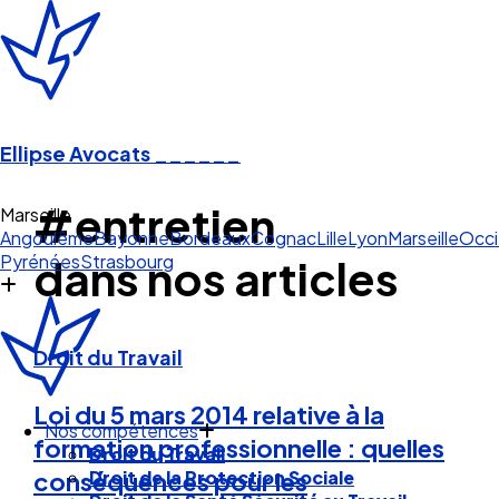
Ellipse Avocats
______
#entretien
Marseille
Angoulême
Bayonne
Bordeaux
Cognac
Lille
Lyon
Marseille
Occi
Pyrénées
Strasbourg
dans nos articles
Droit du Travail
Loi du 5 mars 2014 relative à la
Nos compétences
formation professionnelle : quelles
Droit du Travail
Droit de la Protection Sociale
conséquences pour les