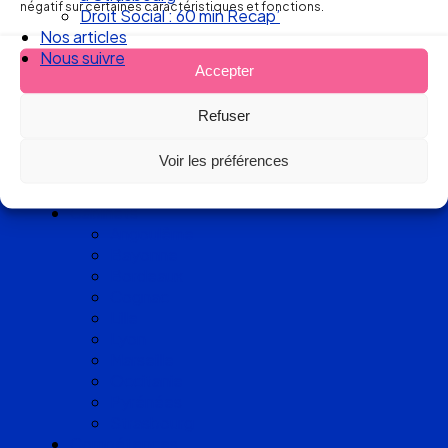
d’avocats
négatif sur certaines caractéristiques et fonctions.
Droit Social : 60 min Recap’
experts
Nos articles
Nous suivre
Accepter
en Droit
Refuser
du Travail
Voir les préférences
Cabinets
Angoulême
Bayonne
Bordeaux
Cognac
Lille
Lyon
Marseille
Occitanie
Pyrénées
Strasbourg
Compétences