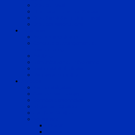
Droit du Travail
Droit de la Protection Sociale
Droit Santé Sécurité au Travail
Droit des Associations
Expertises
Avocats enquêteurs
Conduite du changement et
Restructuring
Médiation
Rémunération et Prévoyance
Responsabilité pénale
Risques et durabilité
A propos
Mentions légales
Gestion des cookies
Données personnelles
Règlement Qualiopi
Certificat Qualiopi
Nous suivre
LinkedIn
Newsletter