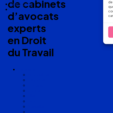
de cabinets
de 
Nos articles
que
Nous suivre
con
d’avocats
car
experts
en Droit
du Travail
Cabinets
Angoulême
Bayonne
Bordeaux
Cognac
Lille
Lyon
Marseille
Occitanie