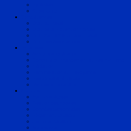
Pyrénées
Strasbourg
Compétences
Droit du Travail
Droit de la Protection Sociale
Droit Santé Sécurité au Travail
Droit des Associations
Expertises
Avocats enquêteurs
Conduite du changement et Restructuring
Médiation
Rémunération et Prévoyance
Responsabilité pénale
Risques et durabilité
A propos
Mentions légales
Gestion des cookies
Données personnelles
Règlement Qualiopi
Certificat Qualiopi
Nous suivre