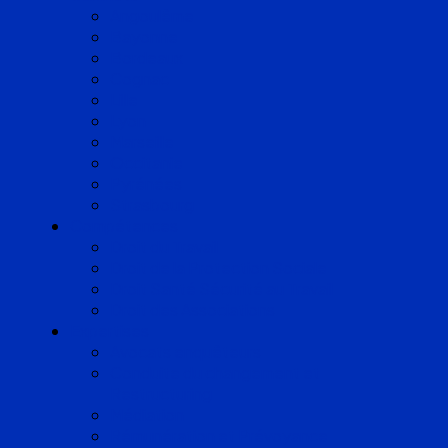
Angoulême
Bayonne
Bordeaux
Cognac
Lille
Lyon
Marseille
Occitanie
Pyrénées
Strasbourg
Compétences
Droit du Travail
Droit de la Protection Sociale
Droit Santé Sécurité au Travail
Droit des Associations
Expertises
Avocats enquêteurs
Conduite du changement et
Restructuring
Médiation
Rémunération et Prévoyance