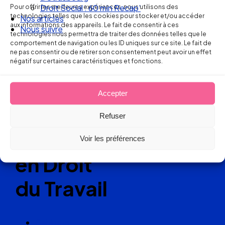
Pour offrir les meilleures expériences, nous utilisons des
Nos articles
technologies telles que les cookies pour stocker et/ou accéder
Nous suivre
Ellipse Avocats
aux informations des appareils. Le fait de consentir à ces
technologies nous permettra de traiter des données telles que le
comportement de navigation ou les ID uniques sur ce site. Le fait de
ne pas consentir ou de retirer son consentement peut avoir un effet
Réseau
négatif sur certaines caractéristiques et fonctions.
de cabinets
Accepter
d’avocats
Refuser
experts
Voir les préférences
en Droit
du Travail
Cabinets