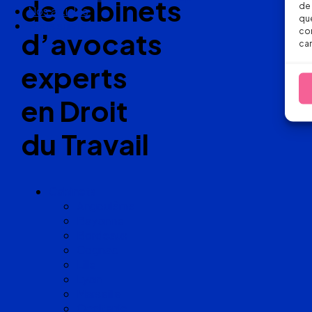
de cabinets
de 
Nos articles
que
Nous suivre
con
d’avocats
car
experts
en Droit
du Travail
Cabinets
Angoulême
Bayonne
Bordeaux
Cognac
Lille
Lyon
Marseille
Occitanie