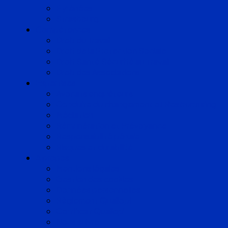
Pyrénées
Strasbourg
Compétences
Droit du Travail
Droit de la Protection Sociale
Droit Santé Sécurité au Travail
Droit des Associations
Expertises
Avocats enquêteurs
Conduite du changement et Restructuring
Médiation
Rémunération et Prévoyance
Responsabilité pénale
Risques et durabilité
A propos
Mentions légales
Gestion des cookies
Données personnelles
Règlement Qualiopi
Certificat Qualiopi
Nous suivre