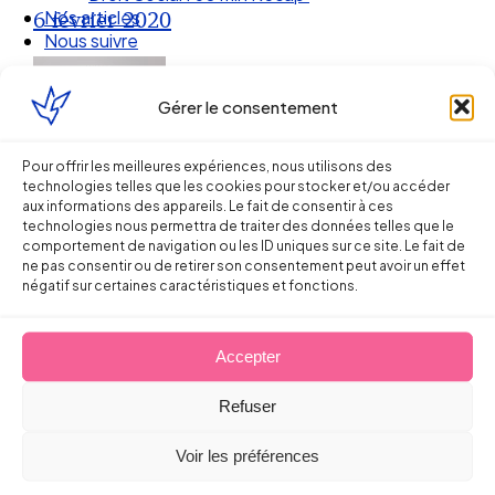
Nos articles
6 février 2020
Nous suivre
Gérer le consentement
Pour offrir les meilleures expériences, nous utilisons des
technologies telles que les cookies pour stocker et/ou accéder
aux informations des appareils. Le fait de consentir à ces
technologies nous permettra de traiter des données telles que le
comportement de navigation ou les ID uniques sur ce site. Le fait de
ne pas consentir ou de retirer son consentement peut avoir un effet
négatif sur certaines caractéristiques et fonctions.
Ellipse Avocats
Accepter
Refuser
Réseau
Voir les préférences