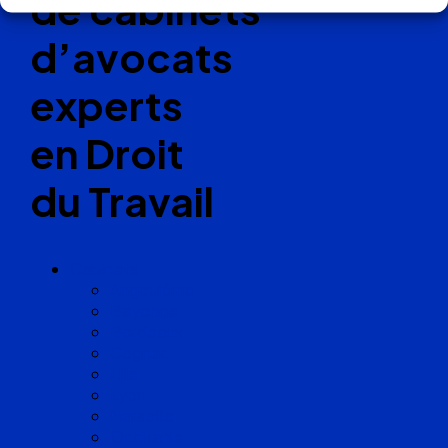
de cabinets
d’avocats
experts
en Droit
du Travail
Cabinets
Angoulême
Bayonne
Bordeaux
Cognac
Lille
Lyon
Marseille
Occitanie