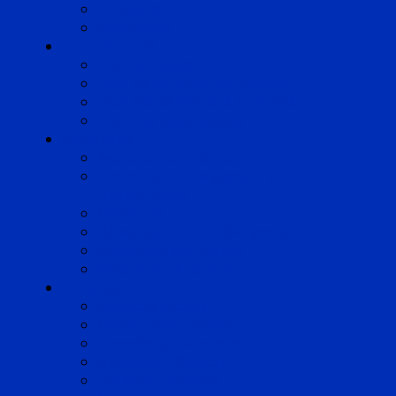
Pyrénées
Strasbourg
Compétences
Droit du Travail
Droit de la Protection Sociale
Droit Santé Sécurité au Travail
Droit des Associations
Expertises
Avocats enquêteurs
Conduite du changement et
Restructuring
Médiation
Rémunération et Prévoyance
Responsabilité pénale
Risques et durabilité
A propos
Mentions légales
Gestion des cookies
Données personnelles
Règlement Qualiopi
Certificat Qualiopi