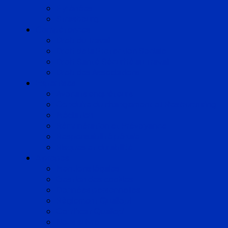
Pyrénées
Strasbourg
Compétences
Droit du Travail
Droit de la Protection Sociale
Droit Santé Sécurité au Travail
Droit des Associations
Expertises
Avocats enquêteurs
Conduite du changement et Restructuring
Médiation
Rémunération et Prévoyance
Responsabilité pénale
Risques et durabilité
A propos
Mentions légales
Gestion des cookies
Données personnelles
Règlement Qualiopi
Certificat Qualiopi
Nous suivre