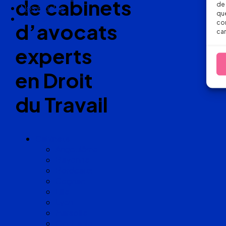
de cabinets
de 
Nos articles
que
Nous suivre
con
d’avocats
car
experts
en Droit
du Travail
Cabinets
Angoulême
Bayonne
Bordeaux
Cognac
Lille
Lyon
Marseille
Occitanie