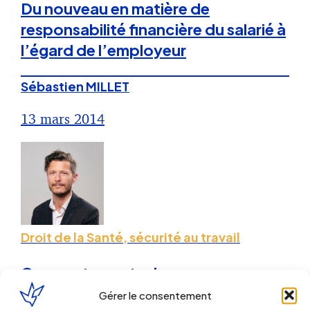
Du nouveau en matière de
responsabilité financière du salarié à
l’égard de l’employeur
Sébastien MILLET
13 mars 2014
Droit de la Santé, sécurité au travail
Comportements dangereux en
entreprise, « tolérance zéro »
Gérer le consentement