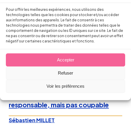
Sébastien MILLET
Pour offrir les meilleures expériences, nous utilisons des
technologies telles que les cookies pour stocker et/ou accéder
aux informations des appareils. Le fait de consentir à ces
12 février 2014
technologies nous permettra de traiter des données telles que le
comportement de navigation ou les ID uniques sur ce site. Le fait de
ne pas consentir ou de retirer son consentement peut avoir un effet
négatif sur certaines caractéristiques et fonctions.
Accepter
Droit de la Santé, sécurité au travail
Refuser
Responsabilité pénale du dirigeant
Voir les préférences
d’entreprise : agir de manière
responsable, mais pas coupable
Sébastien MILLET