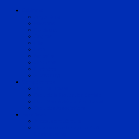
Cabinets
Angoulême
Bayonne
Bordeaux
Cognac
Lille
Lyon
Marseille
Occitanie
Pyrénées
Strasbourg
Compétences
Droit du Travail
Droit de la Protection Sociale
Droit Santé Sécurité au Travail
Droit des Associations
Expertises
Avocats enquêteurs
Conduite du changement et
Restructuring