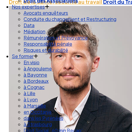
Droit des Associations
Droit de la Santé, sécurité au travail
Droit du Tr
Nos expertises
Avocats enquêteurs
Conduite du changement et Restructuring
Data
Médiation
Rémunération et Prévoyance
Responsabilité pénale
Risques et durabilité
Se former
En visio
à Angouleme
à Bayonne
à Bordeaux
à Cognac
à Lille
à Lyon
à Marseille
en Occitanie
dans les Pyrénées
à Strasbourg
Droit Social : 60 min Recap’