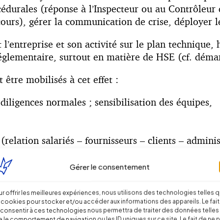
océdurales (réponse à l’Inspecteur ou au Contrôleur 
ours), gérer la communication de crise, déployer le 
l’entreprise et son activité sur le plan technique, 
églementaire, surtout en matière de HSE (cf. déma
être mobilisés à cet effet :
 diligences normales ; sensibilisation des équipes,
relation salariés – fournisseurs – clients – adminis
Gérer le consentement
 car elle constitue un axe essentiel en termes de ma
r offrir les meilleures expériences, nous utilisons des technologies telles 
 cookies pour stocker et/ou accéder aux informations des appareils. Le fait
consentir à ces technologies nous permettra de traiter des données telles
 le comportement de navigation ou les ID uniques sur ce site. Le fait de ne 