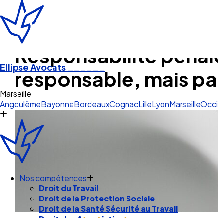
Responsabilité pénale
Ellipse Avocats
______
responsable, mais p
O
Angoulême
Bayonne
Bordeaux
Cognac
Lille
Lyon
Marseille
Occi
Nos compétences
Droit du Travail
Droit de la Protection Sociale
Droit de la Santé Sécurité au Travail