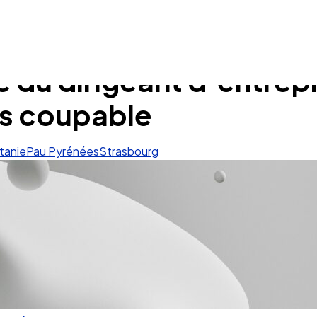
 du dirigeant d’entrepr
as coupable
tanie
Pau Pyrénées
Strasbourg