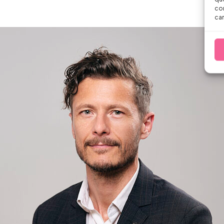
con
car