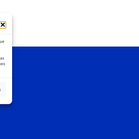
que
pas
nes
s