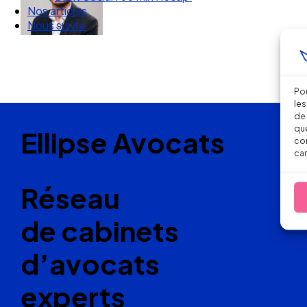
Nous suivre
Pou
les
de 
que
Ellipse Avocats
con
car
Réseau
de cabinets
d’avocats
experts