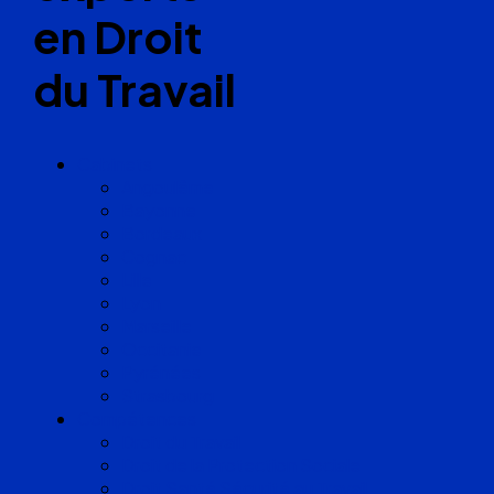
en Droit
du Travail
Cabinets
Angoulême
Bayonne
Bordeaux
Cognac
Lille
Lyon
Marseille
Occitanie
Pyrénées
Strasbourg
Compétences
Droit du Travail
Droit de la Protection Sociale
Droit Santé Sécurité au Travail