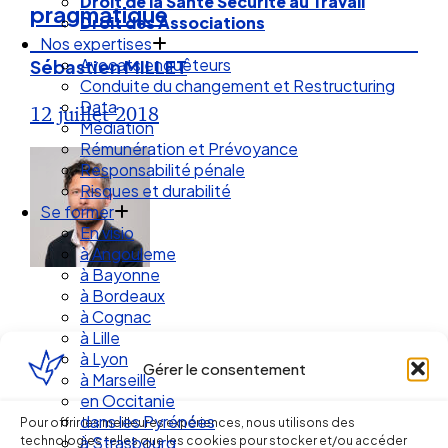
Droit de la Santé Sécurité au Travail
pragmatique
Droit des Associations
Nos expertises
Avocats enquêteurs
Sébastien MILLET
Conduite du changement et Restructuring
Data
12 juillet 2018
Médiation
Rémunération et Prévoyance
Responsabilité pénale
Risques et durabilité
Se former
En visio
à Angouleme
à Bayonne
à Bordeaux
à Cognac
à Lille
à Lyon
Gérer le consentement
à Marseille
en Occitanie
Ellipse Avocats
dans les Pyrénées
Pour offrir les meilleures expériences, nous utilisons des
technologies telles que les cookies pour stocker et/ou accéder
à Strasbourg