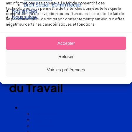
aux informations des appareils. Le fait de consentir à ces
Droit Social : 60 min Recap’
technologies nous permettra de traiter des données telles que le
Nos articles
Réseau
comportement de navigation ou les ID uniques sur ce site. Le fait de
Nous suivre
ne pas consentir ou de retirer son consentement peut avoir un effet
négatif sur certaines caractéristiques et fonctions.
de cabinets
d’avocats
Accepter
experts
Refuser
en Droit
Voir les préférences
du Travail
Cabinets
Angoulême
Bayonne
Bordeaux