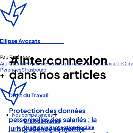
Ellipse Avocats
______
#interconnexion
Pau Pyrénées
Angoulême
Bayonne
Bordeaux
Cognac
Lille
Lyon
Marseille
Occi
Pyrénées
Strasbourg
dans nos articles
Droit du Travail
Protection des données
Nos compétences
personnelles des salariés : la
Droit du Travail
Droit de la Protection Sociale
jurisprudence se montre