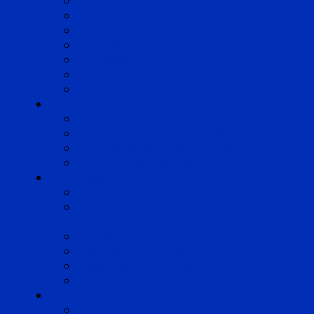
Cognac
Lille
Lyon
Marseille
Occitanie
Pyrénées
Strasbourg
Compétences
Droit du Travail
Droit de la Protection Sociale
Droit Santé Sécurité au Travail
Droit des Associations
Expertises
Avocats enquêteurs
Conduite du changement et
Restructuring
Médiation
Rémunération et Prévoyance
Responsabilité pénale
Risques et durabilité
A propos
Mentions légales