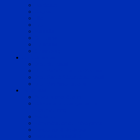
Bordeaux
Cognac
Lille
Lyon
Marseille
Occitanie
Pyrénées
Strasbourg
Compétences
Droit du Travail
Droit de la Protection Sociale
Droit Santé Sécurité au Travail
Droit des Associations
Expertises
Avocats enquêteurs
Conduite du changement et
Restructuring
Médiation
Rémunération et Prévoyance
Responsabilité pénale
Risques et durabilité