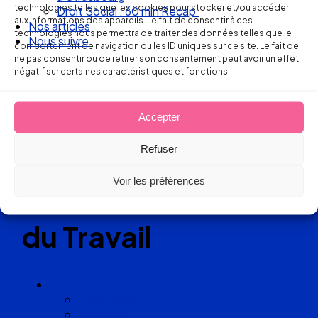
Ellipse Avocats
technologies telles que les cookies pour stocker et/ou accéder
Droit Social : 60 min Recap’
aux informations des appareils. Le fait de consentir à ces
Nos articles
technologies nous permettra de traiter des données telles que le
Nous suivre
comportement de navigation ou les ID uniques sur ce site. Le fait de
Réseau
ne pas consentir ou de retirer son consentement peut avoir un effet
négatif sur certaines caractéristiques et fonctions.
de cabinets
Accepter
d’avocats
Refuser
experts
Voir les préférences
en Droit
du Travail
Cabinets
Angoulême
Bayonne