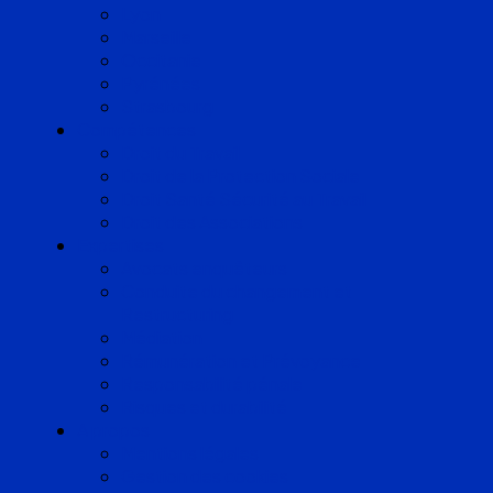
Lyon
Marseille
Occitanie
Pyrénées
Strasbourg
Compétences
Droit du Travail
Droit de la Protection Sociale
Droit Santé Sécurité au Travail
Droit des Associations
Expertises
Avocats enquêteurs
Conduite du changement et
Restructuring
Médiation
Rémunération et Prévoyance
Responsabilité pénale
Risques et durabilité
A propos
Mentions légales
Gestion des cookies