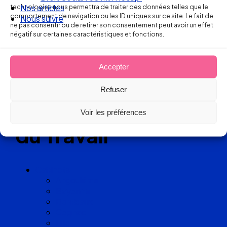
Réseau
technologies nous permettra de traiter des données telles que le
Nos articles
comportement de navigation ou les ID uniques sur ce site. Le fait de
Nous suivre
ne pas consentir ou de retirer son consentement peut avoir un effet
de cabinets
négatif sur certaines caractéristiques et fonctions.
d’avocats
Accepter
experts
Refuser
en Droit
Voir les préférences
du Travail
Cabinets
Angoulême
Bayonne
Bordeaux
Cognac
Lille