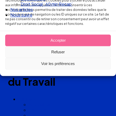
technologies telles que les cookies pour stocker et/ou accéder
Droit Social : 60 min Recap’
aux informations des appareils. Le fait de consentir à ces
Nos articles
technologies nous permettra de traiter des données telles que le
comportement de navigation ou les ID uniques sur ce site. Le fait de
Nous suivre
Réseau
ne pas consentir ou de retirer son consentement peut avoir un effet
négatif sur certaines caractéristiques et fonctions.
de cabinets
d’avocats
Accepter
Refuser
experts
Voir les préférences
en Droit
du Travail
Cabinets
Angoulême
Bayonne
Bordeaux