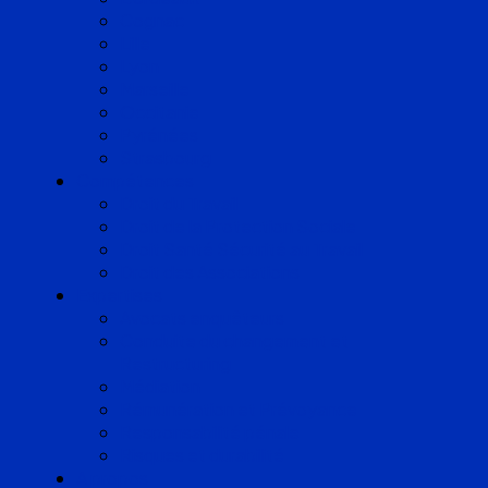
Cognac
Lille
Lyon
Marseille
Occitanie
Pyrénées
Strasbourg
Compétences
Droit du Travail
Droit de la Protection Sociale
Droit Santé Sécurité au Travail
Droit des Associations
Expertises
Avocats enquêteurs
Conduite du changement et
Restructuring
Médiation
Rémunération et Prévoyance
Responsabilité pénale
Risques et durabilité
A propos