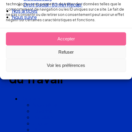
Réseau
technologies nous permettra de traiter des données telles que le
Nos articles
comportement de navigation ou les ID uniques sur ce site. Le fait de
Nous suivre
ne pas consentir ou de retirer son consentement peut avoir un effet
de cabinets
négatif sur certaines caractéristiques et fonctions.
d’avocats
Accepter
experts
Refuser
en Droit
Voir les préférences
du Travail
Cabinets
Angoulême
Bayonne
Bordeaux
Cognac
Lille