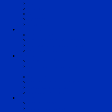
Lyon
Marseille
Occitanie
Pyrénées
Strasbourg
Compétences
Droit du Travail
Droit de la Protection Sociale
Droit Santé Sécurité au Travail
Droit des Associations
Expertises
Avocats enquêteurs
Conduite du changement et
Restructuring
Médiation
Rémunération et Prévoyance
Responsabilité pénale
Risques et durabilité
A propos
Mentions légales
Gestion des cookies