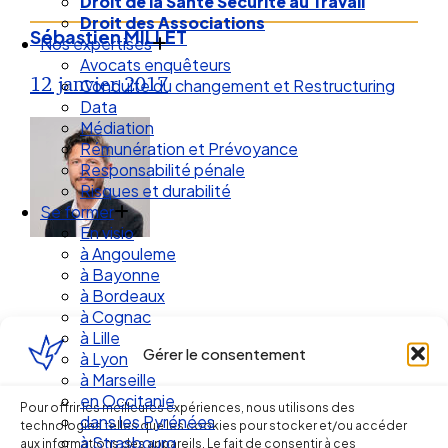
Droit des Associations
Nos expertises
Sébastien MILLET
Avocats enquêteurs
Conduite du changement et Restructuring
12 janvier 2017
Data
Médiation
Rémunération et Prévoyance
Responsabilité pénale
Risques et durabilité
Se former
En visio
à Angouleme
à Bayonne
à Bordeaux
à Cognac
à Lille
à Lyon
Gérer le consentement
à Marseille
Ellipse Avocats
en Occitanie
dans les Pyrénées
Pour offrir les meilleures expériences, nous utilisons des
à Strasbourg
technologies telles que les cookies pour stocker et/ou accéder
Droit Social : 60 min Recap’
aux informations des appareils. Le fait de consentir à ces