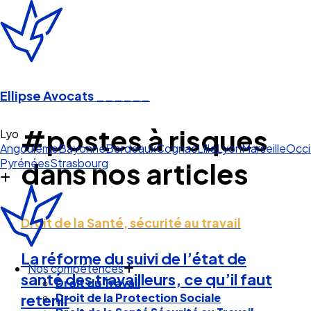
Ellipse Avocats
______
#postes à risques
Angoulême
Bayonne
Bordeaux
Cognac
Lille
Lyon
Marseille
Occi
Pyrénées
Strasbourg
dans nos articles
Droit de la Santé, sécurité au travail
Nos compétences
La réforme du suivi de l’état de
Droit du Travail
santé des travailleurs, ce qu’il faut
Droit de la Protection Sociale
Droit de la Santé Sécurité au Travail
retenir