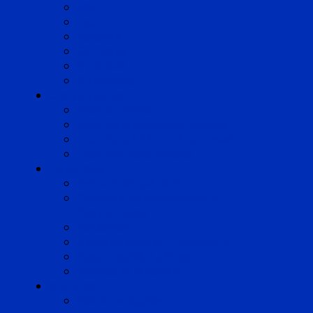
Lille
Lyon
Marseille
Occitanie
Pyrénées
Strasbourg
Compétences
Droit du Travail
Droit de la Protection Sociale
Droit Santé Sécurité au Travail
Droit des Associations
Expertises
Avocats enquêteurs
Conduite du changement et
Restructuring
Médiation
Rémunération et Prévoyance
Responsabilité pénale
Risques et durabilité
A propos
Mentions légales