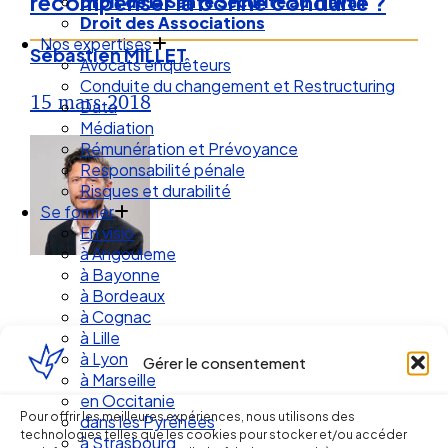
récompenser la bonne conduite ?
Droit de la Santé Sécurité au Travail
Droit des Associations
Nos expertises
Sébastien MILLET
Avocats enquêteurs
Conduite du changement et Restructuring
15 mars 2018
Data
Médiation
Rémunération et Prévoyance
Responsabilité pénale
Risques et durabilité
Se former
En visio
à Angouleme
à Bayonne
à Bordeaux
à Cognac
à Lille
à Lyon
Gérer le consentement
à Marseille
Ellipse Avocats
en Occitanie
Pour offrir les meilleures expériences, nous utilisons des
dans les Pyrénées
technologies telles que les cookies pour stocker et/ou accéder
à Strasbourg