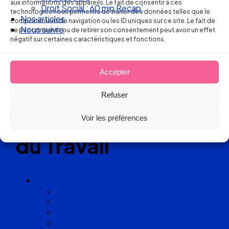
aux informations des appareils. Le fait de consentir à ces
Droit Social : 60 min Recap’
technologies nous permettra de traiter des données telles que le
Réseau
Nos articles
comportement de navigation ou les ID uniques sur ce site. Le fait de
Nous suivre
ne pas consentir ou de retirer son consentement peut avoir un effet
de cabinets
négatif sur certaines caractéristiques et fonctions.
d’avocats
Accepter
experts
Refuser
en Droit
Voir les préférences
du Travail
Cabinets
Angoulême
Bayonne
Bordeaux
Cognac