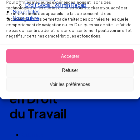
Pour offrir les meilleures expériences, nous utilisons des
Droit Social : 60 min Recap’
Ellipse Avocats
technologies telles que les cookies pour stocker et/ou accéder
Nos articles
aux informations des appareils. Le fait de consentir à ces
Nous suivre
technologies nous permettra de traiter des données telles que le
comportement de navigation ou les ID uniques sur ce site. Le fait de
ne pas consentir ou de retirer son consentement peut avoir un effet
Réseau
négatif sur certaines caractéristiques et fonctions.
de cabinets
Accepter
d’avocats
Refuser
experts
Voir les préférences
en Droit
du Travail
Cabinets