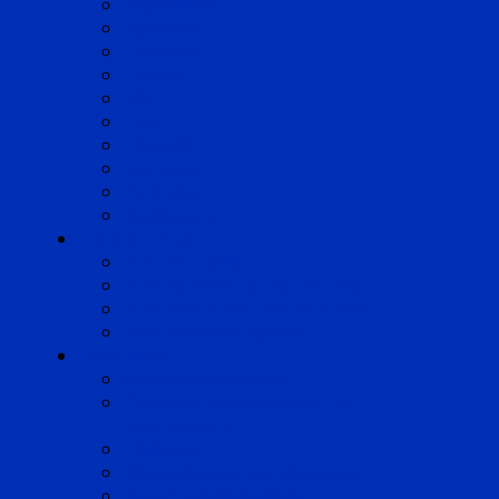
Angoulême
Bayonne
Bordeaux
Cognac
Lille
Lyon
Marseille
Occitanie
Pyrénées
Strasbourg
Compétences
Droit du Travail
Droit de la Protection Sociale
Droit Santé Sécurité au Travail
Droit des Associations
Expertises
Avocats enquêteurs
Conduite du changement et
Restructuring
Médiation
Rémunération et Prévoyance
Responsabilité pénale