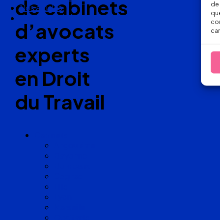
de cabinets
de 
Nos articles
que
Nous suivre
con
d’avocats
car
experts
en Droit
du Travail
Cabinets
Angoulême
Bayonne
Bordeaux
Cognac
Lille
Lyon
Marseille
Occitanie