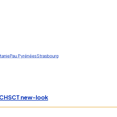
tanie
Pau Pyrénées
Strasbourg
un CHSCT new-look