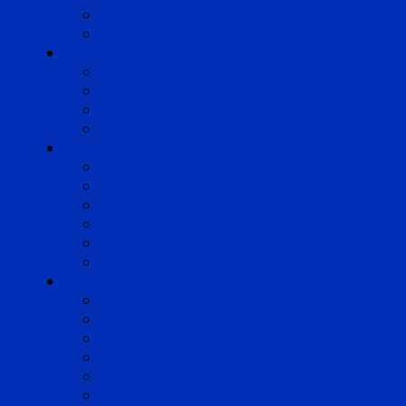
Pyrénées
Strasbourg
Compétences
Droit du Travail
Droit de la Protection Sociale
Droit Santé Sécurité au Travail
Droit des Associations
Expertises
Avocats enquêteurs
Conduite du changement et Restructuring
Médiation
Rémunération et Prévoyance
Responsabilité pénale
Risques et durabilité
A propos
Mentions légales
Gestion des cookies
Données personnelles
Règlement Qualiopi
Certificat Qualiopi
Nous suivre