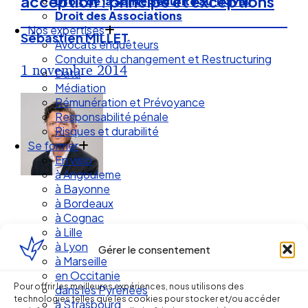
acception : principe et exceptions
Droit de la Santé Sécurité au Travail
Droit des Associations
Nos expertises
Sébastien MILLET
Avocats enquêteurs
Conduite du changement et Restructuring
1 novembre 2014
Data
Médiation
Rémunération et Prévoyance
Responsabilité pénale
Risques et durabilité
Se former
En visio
à Angouleme
à Bayonne
à Bordeaux
à Cognac
à Lille
à Lyon
Gérer le consentement
à Marseille
Ellipse Avocats
en Occitanie
Pour offrir les meilleures expériences, nous utilisons des
dans les Pyrénées
technologies telles que les cookies pour stocker et/ou accéder
à Strasbourg