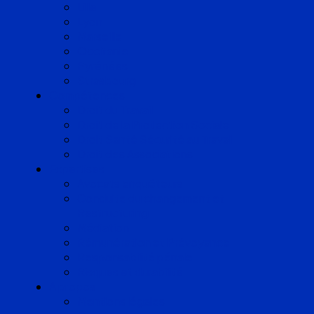
Lille
Lyon
Marseille
Occitanie
Pyrénées
Strasbourg
Compétences
Droit du Travail
Droit de la Protection Sociale
Droit Santé Sécurité au Travail
Droit des Associations
Expertises
Avocats enquêteurs
Conduite du changement et
Restructuring
Médiation
Rémunération et Prévoyance
Responsabilité pénale
Risques et durabilité
A propos
Mentions légales