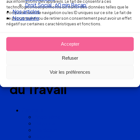
aux informations des appareils. Le fait de consentir à ces
Droit Social : 60 min Recap’
technologies nous permettra de traiter des données telles que le
Réseau
Nos articles
comportement de navigation ou les ID uniques sur ce site. Le fait de
Nous suivre
ne pas consentir ou de retirer son consentement peut avoir un effet
de cabinets
négatif sur certaines caractéristiques et fonctions.
d’avocats
Accepter
experts
Refuser
en Droit
Voir les préférences
du Travail
Cabinets
Angoulême
Bayonne
Bordeaux
Cognac