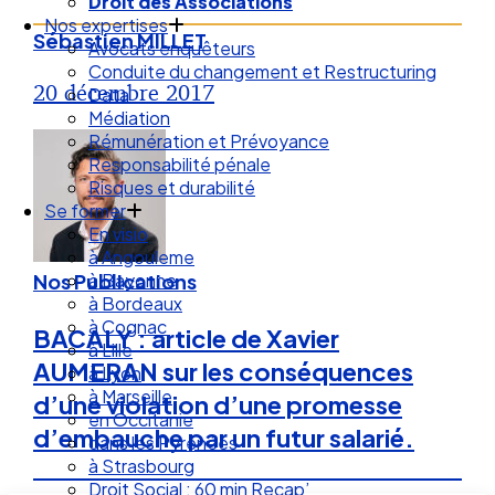
Droit des Associations
Nos expertises
Sébastien MILLET
Avocats enquêteurs
Conduite du changement et Restructuring
20 décembre 2017
Data
Médiation
Rémunération et Prévoyance
Responsabilité pénale
Risques et durabilité
Se former
En visio
à Angouleme
à Bayonne
Nos Publications
à Bordeaux
à Cognac
BACALY : article de Xavier
à Lille
AUMERAN sur les conséquences
à Lyon
à Marseille
d’une violation d’une promesse
en Occitanie
d’embauche par un futur salarié.
dans les Pyrénées
à Strasbourg
Droit Social : 60 min Recap’