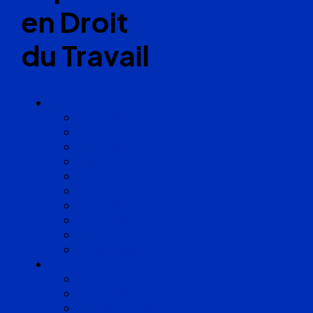
en Droit
du Travail
Cabinets
Angoulême
Bayonne
Bordeaux
Cognac
Lille
Lyon
Marseille
Occitanie
Pyrénées
Strasbourg
Compétences
Droit du Travail
Droit de la Protection Sociale
Droit Santé Sécurité au Travail