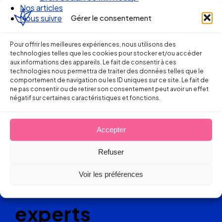
Nos articles
19 février 2014
Gérer le consentement
Nous suivre
Pour offrir les meilleures expériences, nous utilisons des
technologies telles que les cookies pour stocker et/ou accéder
aux informations des appareils. Le fait de consentir à ces
technologies nous permettra de traiter des données telles que le
comportement de navigation ou les ID uniques sur ce site. Le fait de
ne pas consentir ou de retirer son consentement peut avoir un effet
Ellipse Avocats
négatif sur certaines caractéristiques et fonctions.
Accepter
Réseau
Refuser
de cabinets
Voir les préférences
d’avocats
experts