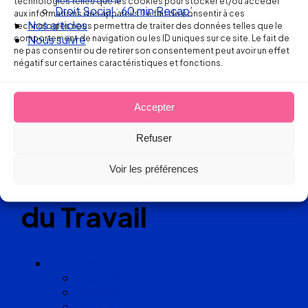
technologies telles que les cookies pour stocker et/ou accéder
Droit Social : 60 min Recap’
aux informations des appareils. Le fait de consentir à ces
Nos articles
technologies nous permettra de traiter des données telles que le
comportement de navigation ou les ID uniques sur ce site. Le fait de
Nous suivre
Réseau
ne pas consentir ou de retirer son consentement peut avoir un effet
négatif sur certaines caractéristiques et fonctions.
de cabinets
d’avocats
Accepter
Refuser
experts
Voir les préférences
en Droit
du Travail
Cabinets
Angoulême
Bayonne
Bordeaux