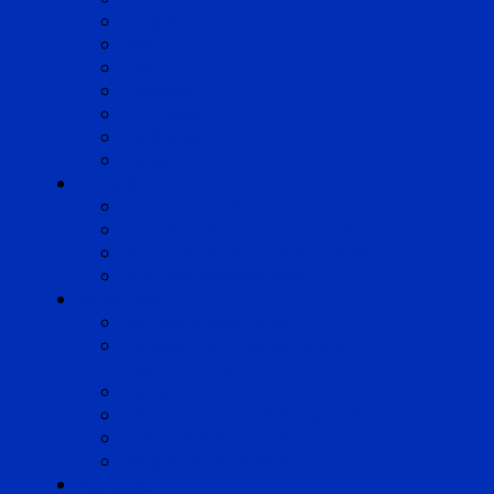
Cognac
Lille
Lyon
Marseille
Occitanie
Pyrénées
Strasbourg
Compétences
Droit du Travail
Droit de la Protection Sociale
Droit Santé Sécurité au Travail
Droit des Associations
Expertises
Avocats enquêteurs
Conduite du changement et
Restructuring
Médiation
Rémunération et Prévoyance
Responsabilité pénale
Risques et durabilité
A propos