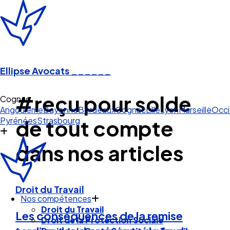
Ellipse Avocats
______
#reçu pour solde
Cognac
Angoulême
Bayonne
Bordeaux
Cognac
Lille
Lyon
Marseille
Occi
Pyrénées
Strasbourg
de tout compte
dans nos articles
Droit du Travail
Nos compétences
Droit du Travail
Les conséquences de la remise
Droit de la Protection Sociale