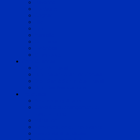
Bayonne
Bordeaux
Cognac
Lille
Lyon
Marseille
Occitanie
Pyrénées
Strasbourg
Compétences
Droit du Travail
Droit de la Protection Sociale
Droit Santé Sécurité au Travail
Droit des Associations
Expertises
Avocats enquêteurs
Conduite du changement et
Restructuring
Médiation
Rémunération et Prévoyance
Responsabilité pénale
Risques et durabilité