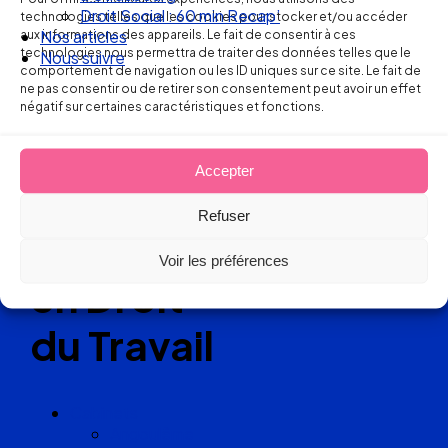
Ellipse Avocats
Nos articles
technologies telles que les cookies pour stocker et/ou accéder
aux informations des appareils. Le fait de consentir à ces
Nous suivre
technologies nous permettra de traiter des données telles que le
comportement de navigation ou les ID uniques sur ce site. Le fait de
Réseau
ne pas consentir ou de retirer son consentement peut avoir un effet
négatif sur certaines caractéristiques et fonctions.
de cabinets
Accepter
d’avocats
Refuser
experts
Voir les préférences
en Droit
du Travail
Cabinets
Angoulême