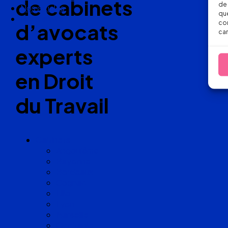
de cabinets
de 
Nous suivre
que
con
d’avocats
car
experts
en Droit
du Travail
Cabinets
Angoulême
Bayonne
Bordeaux
Cognac
Lille
Lyon
Marseille
Occitanie