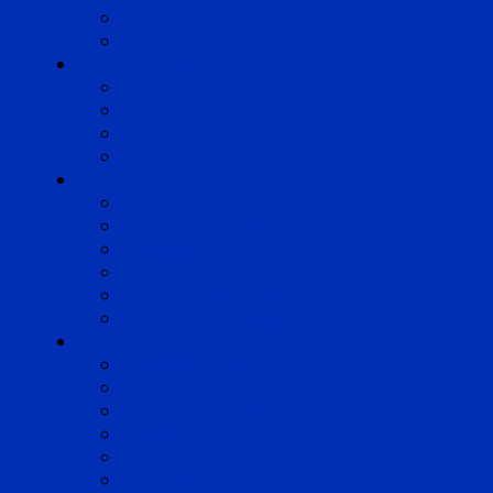
Pyrénées
Strasbourg
Compétences
Droit du Travail
Droit de la Protection Sociale
Droit Santé Sécurité au Travail
Droit des Associations
Expertises
Avocats enquêteurs
Conduite du changement et Restructuring
Médiation
Rémunération et Prévoyance
Responsabilité pénale
Risques et durabilité
A propos
Mentions légales
Gestion des cookies
Données personnelles
Règlement Qualiopi
Certificat Qualiopi
Nous suivre