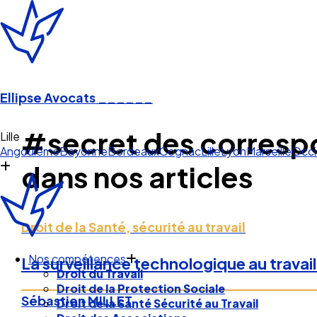
Ellipse Avocats
______
#secret des corres
Angoulême
Bayonne
Bordeaux
Cognac
Lille
Lyon
Marseille
Occi
dans nos articles
Droit de la Santé, sécurité au travail
Nos compétences
Droit du Travail
La surveillance technologique au travail
Droit de la Protection Sociale
Droit de la Santé Sécurité au Travail
Sébastien MILLET
Droit des Associations