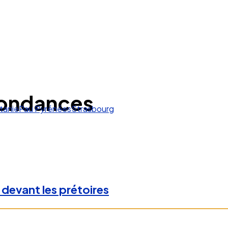
pondances
tanie
Pau Pyrénées
Strasbourg
 devant les prétoires