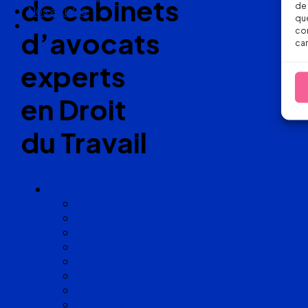
de cabinets
de 
Nos articles
que
Nous suivre
con
d’avocats
car
experts
en Droit
du Travail
Cabinets
Angoulême
Bayonne
Bordeaux
Cognac
Lille
Lyon
Marseille
Occitanie