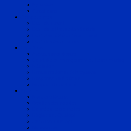
Pyrénées
Strasbourg
Compétences
Droit du Travail
Droit de la Protection Sociale
Droit Santé Sécurité au Travail
Droit des Associations
Expertises
Avocats enquêteurs
Conduite du changement et Restructuring
Médiation
Rémunération et Prévoyance
Responsabilité pénale
Risques et durabilité
A propos
Mentions légales
Gestion des cookies
Données personnelles
Règlement Qualiopi
Certificat Qualiopi
Nous suivre