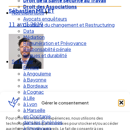
Droit de la Santé Sécurité au Travail
Droit des Associations
Sébastien MILLET
Nos expertises
Avocats enquêteurs
11 avril 2019
Conduite du changement et Restructuring
Data
Médiation
Rémunération et Prévoyance
Responsabilité pénale
Risques et durabilité
Se former
En visio
à Angouleme
à Bayonne
à Bordeaux
à Cognac
à Lille
Gérer le consentement
à Lyon
Ellipse Avocats
à Marseille
en Occitanie
Pour offrir les meilleures expériences, nous utilisons des
dans les Pyrénées
technologies telles que les cookies pour stocker et/ou accéder
à Strasbourg
aux informations des appareils. Le fait de consentir à ces