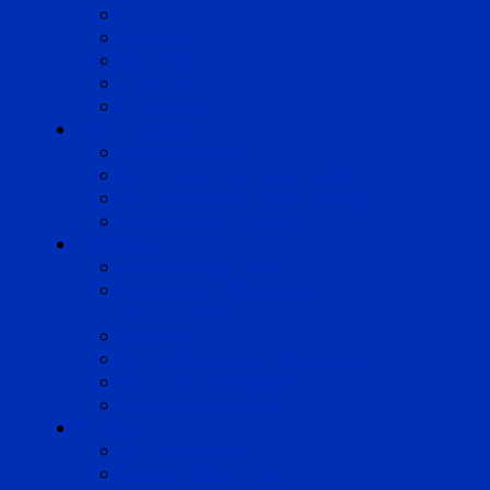
Lyon
Marseille
Occitanie
Pyrénées
Strasbourg
Compétences
Droit du Travail
Droit de la Protection Sociale
Droit Santé Sécurité au Travail
Droit des Associations
Expertises
Avocats enquêteurs
Conduite du changement et
Restructuring
Médiation
Rémunération et Prévoyance
Responsabilité pénale
Risques et durabilité
A propos
Mentions légales
Gestion des cookies