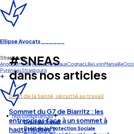
Ellipse Avocats
______
#SNEAS
Strasbourg
Angoulême
Bayonne
Bordeaux
Cognac
Lille
Lyon
Marseille
Occi
Pyrénées
Strasbourg
dans nos articles
Droit de la Santé, sécurité au travail
Sommet du G7 de Biarritz : les
Nos compétences
entreprises face à un sommet à
Droit du Travail
Droit de la Protection Sociale
hauts risques ?