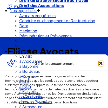
Droit de la Santé Sécurité au Travail
Droit des Associations
27 mai 2014
Nos expertises
Avocats enquêteurs
Conduite du changement et Restructuring
Data
Médiation
Rémunération et Prévoyance
Responsabilité pénale
Risques et durabilité
Ellipse Avocats
Se former
En visio
à Angouleme
Gérer le consentement
à Bayonne
Réseau
à Bordeaux
à Cognac
Pour offrir les meilleures expériences, nous utilisons des
de cabinets
technologies telles que les cookies pour stocker et/ou accéder
à Lille
aux informations des appareils. Le fait de consentir à ces
à Lyon
technologies nous permettra de traiter des données telles que le
d’avocats
à Marseille
comportement de navigation ou les ID uniques sur ce site. Le fait de
en Occitanie
ne pas consentir ou de retirer son consentement peut avoir un effet
experts
dans les Pyrénées
négatif sur certaines caractéristiques et fonctions.
à Strasbourg