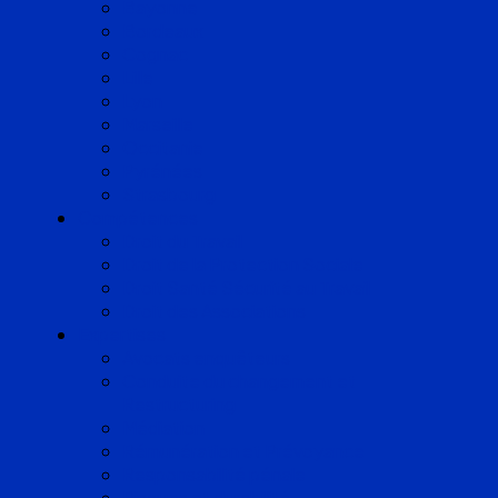
Bayonne
Bordeaux
Cognac
Lille
Lyon
Marseille
Occitanie
Pyrénées
Strasbourg
Compétences
Droit du Travail
Droit de la Protection Sociale
Droit Santé Sécurité au Travail
Droit des Associations
Expertises
Avocats enquêteurs
Conduite du changement et
Restructuring
Médiation
Rémunération et Prévoyance
Responsabilité pénale
Risques et durabilité