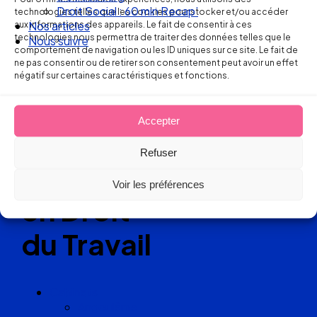
Ellipse Avocats
Nos articles
technologies telles que les cookies pour stocker et/ou accéder
aux informations des appareils. Le fait de consentir à ces
Nous suivre
technologies nous permettra de traiter des données telles que le
comportement de navigation ou les ID uniques sur ce site. Le fait de
Réseau
ne pas consentir ou de retirer son consentement peut avoir un effet
négatif sur certaines caractéristiques et fonctions.
de cabinets
Accepter
d’avocats
Refuser
experts
Voir les préférences
en Droit
du Travail
Cabinets
Angoulême