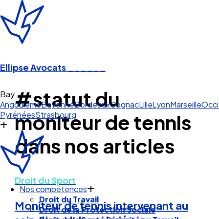
Ellipse Avocats
______
#statut du
Angoulême
Bayonne
Bordeaux
Cognac
Lille
Lyon
Marseille
Occi
Pyrénées
Strasbourg
moniteur de tennis
dans nos articles
Nos compétences
Droit du Sport
Droit du Travail
Droit de la Protection Sociale
Moniteur de tennis intervenant au
Droit de la Santé Sécurité au Travail