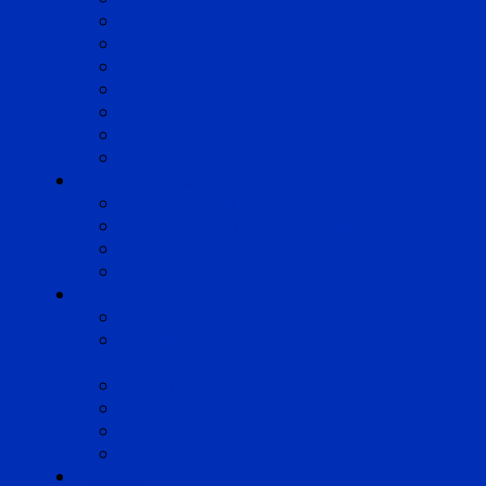
Cognac
Lille
Lyon
Marseille
Occitanie
Pyrénées
Strasbourg
Compétences
Droit du Travail
Droit de la Protection Sociale
Droit Santé Sécurité au Travail
Droit des Associations
Expertises
Avocats enquêteurs
Conduite du changement et
Restructuring
Médiation
Rémunération et Prévoyance
Responsabilité pénale
Risques et durabilité
A propos