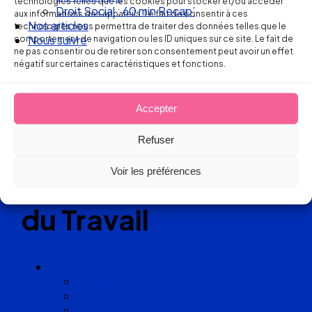
technologies telles que les cookies pour stocker et/ou accéder
Droit Social : 60 min Recap’
aux informations des appareils. Le fait de consentir à ces
Nos articles
technologies nous permettra de traiter des données telles que le
comportement de navigation ou les ID uniques sur ce site. Le fait de
Nous suivre
Réseau
ne pas consentir ou de retirer son consentement peut avoir un effet
négatif sur certaines caractéristiques et fonctions.
de cabinets
d’avocats
Accepter
Refuser
experts
Voir les préférences
en Droit
du Travail
Cabinets
Angoulême
Bayonne
Bordeaux