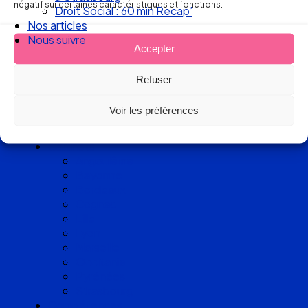
d’avocats
négatif sur certaines caractéristiques et fonctions.
Droit Social : 60 min Recap’
experts
Nos articles
Nous suivre
Accepter
en Droit
Refuser
du Travail
Voir les préférences
Cabinets
Angoulême
Bayonne
Bordeaux
Cognac
Lille
Lyon
Marseille
Occitanie
Pyrénées
Strasbourg
Compétences