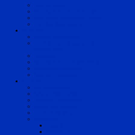
Droit du Travail
Droit de la Protection Sociale
Droit Santé Sécurité au Travail
Droit des Associations
Expertises
Avocats enquêteurs
Conduite du changement et
Restructuring
Médiation
Rémunération et Prévoyance
Responsabilité pénale
Risques et durabilité
A propos
Mentions légales
Gestion des cookies
Données personnelles
Règlement Qualiopi
Certificat Qualiopi
Nous suivre
LinkedIn
Newsletter