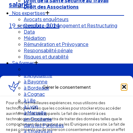
Droit de la Santé Sécurité au Travail
salariés
Droit des Associations
Nos expertises
Avocats enquêteurs
19 septembre 2014
Conduite du changement et Restructuring
Data
Médiation
Rémunération et Prévoyance
Responsabilité pénale
Risques et durabilité
Se former
En visio
à Angouleme
Ellipse Avocats
à Bayonne
Gérer le consentement
à Bordeaux
à Cognac
Réseau
à Lille
Pour offrir les meilleures expériences, nous utilisons des
à Lyon
technologies telles que les cookies pour stocker et/ou accéder
à Marseille
aux informations des appareils. Le fait de consentir à ces
de cabinets
en Occitanie
technologies nous permettra de traiter des données telles que le
comportement de navigation ou les ID uniques sur ce site. Le fait de
dans les Pyrénées
ne pas consentir ou de retirer son consentement peut avoir un effet
à Strasbourg