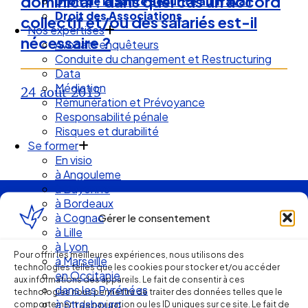
dominical : dans quel cas un accord
Droit de la Santé Sécurité au Travail
Droit des Associations
collectif et/ou des salariés est-il
Nos expertises
nécessaire ?
Avocats enquêteurs
Conduite du changement et Restructuring
Data
Médiation
24 août 2015
Rémunération et Prévoyance
Responsabilité pénale
Risques et durabilité
Se former
En visio
à Angouleme
à Bayonne
à Bordeaux
Ellipse Avocats
à Cognac
Gérer le consentement
à Lille
à Lyon
Pour offrir les meilleures expériences, nous utilisons des
à Marseille
Réseau
technologies telles que les cookies pour stocker et/ou accéder
en Occitanie
aux informations des appareils. Le fait de consentir à ces
dans les Pyrénées
technologies nous permettra de traiter des données telles que le
à Strasbourg
comportement de navigation ou les ID uniques sur ce site. Le fait de