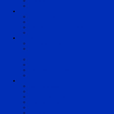
Pyrénées
Strasbourg
Compétences
Droit du Travail
Droit de la Protection Sociale
Droit Santé Sécurité au Travail
Droit des Associations
Expertises
Avocats enquêteurs
Conduite du changement et
Restructuring
Médiation
Rémunération et Prévoyance
Responsabilité pénale
Risques et durabilité
A propos
Mentions légales
Gestion des cookies
Données personnelles
Règlement Qualiopi
Certificat Qualiopi
Nous suivre