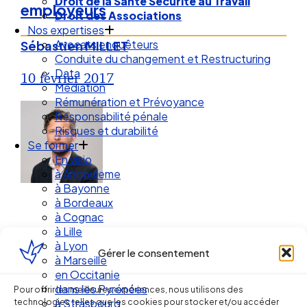
Droit de la Santé Sécurité au Travail
employeurs
Droit des Associations
Nos expertises
Avocats enquêteurs
Sébastien MILLET
Conduite du changement et Restructuring
Data
10 février 2017
Médiation
Rémunération et Prévoyance
Responsabilité pénale
Risques et durabilité
Se former
En visio
à Angouleme
à Bayonne
à Bordeaux
à Cognac
à Lille
à Lyon
Gérer le consentement
à Marseille
en Occitanie
Ellipse Avocats
dans les Pyrénées
Pour offrir les meilleures expériences, nous utilisons des
technologies telles que les cookies pour stocker et/ou accéder
à Strasbourg