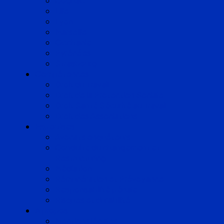
Cognac
Lille
Lyon
Marseille
Occitanie
Pyrénées
Strasbourg
Compétences
Droit du Travail
Droit de la Protection Sociale
Droit Santé Sécurité au Travail
Droit des Associations
Expertises
Avocats enquêteurs
Conduite du changement et
Restructuring
Médiation
Rémunération et Prévoyance
Responsabilité pénale
Risques et durabilité
A propos
Mentions légales