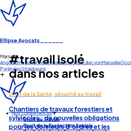
Ellipse Avocats
______
#travail isolé
Marseille
Angoulême
Bayonne
Bordeaux
Cognac
Lille
Lyon
Marseille
Occi
Pyrénées
Strasbourg
dans nos articles
Droit de la Santé, sécurité au travail
Chantiers de travaux forestiers et
Nos compétences
sylvicoles : de nouvelles obligations
Droit du Travail
Droit de la Protection Sociale
pour les donneurs d’ordres et les