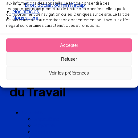
aux informations des appareils. Le fait de consentir à ces
Droit Social : 60 min Recap’
technologies nous permettra de traiter des données telles que le
Nos articles
Réseau
comportement de navigation ou les ID uniques sur ce site. Le fait de
Nous suivre
ne pas consentir ou de retirer son consentement peut avoir un effet
négatif sur certaines caractéristiques et fonctions.
de cabinets
d’avocats
Accepter
experts
Refuser
en Droit
Voir les préférences
du Travail
Cabinets
Angoulême
Bayonne
Bordeaux