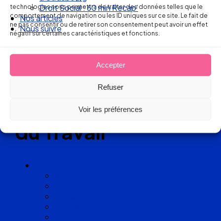
Réseau
technologies nous permettra de traiter des données telles que le
Nos articles
comportement de navigation ou les ID uniques sur ce site. Le fait de
Nous suivre
ne pas consentir ou de retirer son consentement peut avoir un effet
de cabinets
négatif sur certaines caractéristiques et fonctions.
d’avocats
Accepter
experts
Refuser
en Droit
Voir les préférences
du Travail
Cabinets
Angoulême
Bayonne
Bordeaux
Cognac
Lille