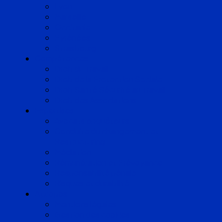
Lyon
Marseille
Occitanie
Pyrénées
Strasbourg
Compétences
Droit du Travail
Droit de la Protection Sociale
Droit Santé Sécurité au Travail
Droit des Associations
Expertises
Avocats enquêteurs
Conduite du changement et
Restructuring
Médiation
Rémunération et Prévoyance
Responsabilité pénale
Risques et durabilité
A propos
Mentions légales
Gestion des cookies