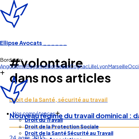
Ellipse Avocats
______
#volontaire
Bordeaux
Angoulême
Bayonne
Bordeaux
Cognac
Lille
Lyon
Marseille
Occi
dans nos articles
Droit de la Santé, sécurité au travail
Nos compétences
Nouveau régime du travail dominical : da
Droit du Travail
Droit de la Protection Sociale
Droit de la Santé Sécurité au Travail
24 août 2015