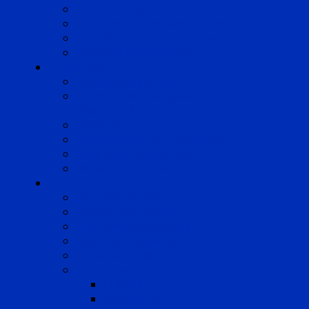
Droit du Travail
Droit de la Protection Sociale
Droit Santé Sécurité au Travail
Droit des Associations
Expertises
Avocats enquêteurs
Conduite du changement et
Restructuring
Médiation
Rémunération et Prévoyance
Responsabilité pénale
Risques et durabilité
A propos
Mentions légales
Gestion des cookies
Données personnelles
Règlement Qualiopi
Certificat Qualiopi
Nous suivre
LinkedIn
Newsletter