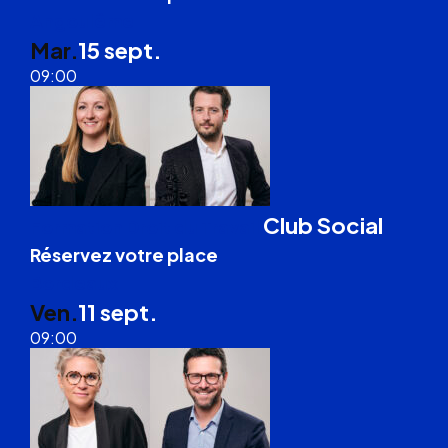
Angoulême
Mar.
15 sept.
09:00
Club Social
Formation Droit du Travail
Réservez votre place
Bordeaux
Ven.
11 sept.
09:00