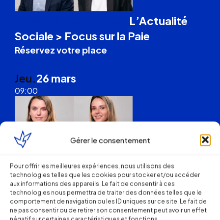
L’Actualité
Formation Droit du Travail
Sociale > Focus sur la Paie
Réservez votre place
Anglet
Jeu.
26 mars
09:00
Gérer le consentement
L’Actualité en
Formation Droit du Travail
Pour offrir les meilleures expériences, nous utilisons des
technologies telles que les cookies pour stocker et/ou accéder
Droit Social
aux informations des appareils. Le fait de consentir à ces
Réservez votre place
technologies nous permettra de traiter des données telles que le
comportement de navigation ou les ID uniques sur ce site. Le fait de
Cognac
ne pas consentir ou de retirer son consentement peut avoir un effet
négatif sur certaines caractéristiques et fonctions.