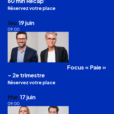
60 min Recap’
Réservez votre place
Visio
Jeu.
19 juin
09:00
Focus « Paie »
Formation Droit du Travail
– 2e trimestre
Réservez votre place
Angoulême
Mar.
17 juin
09:00