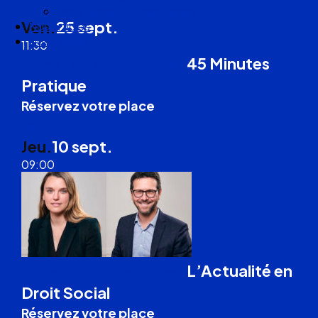
Visio
Droit Social : 60 min Recap’
Ven.
25 sept.
Nos articles
Nous suivre
11:30
45 Minutes
Formation Droit du Travail
Pratique
Réservez votre place
Pau
Jeu.
10 sept.
09:00
L’Actualité en
Formation Droit du Travail
Droit Social
Réservez votre place