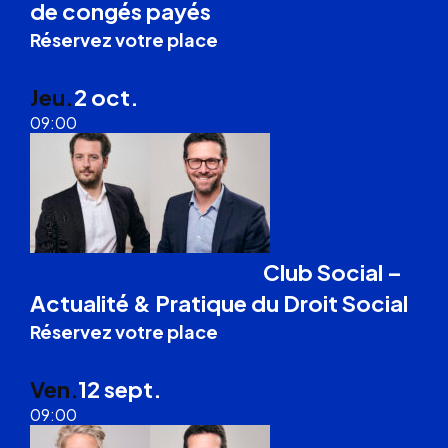
de congés payés
Réservez votre place
Angoulême
Jeu.
2 oct.
09:00
Club Social –
Formation Droit du Travail
Actualité & Pratique du Droit Social
Réservez votre place
Bordeaux
Ven.
12 sept.
09:00