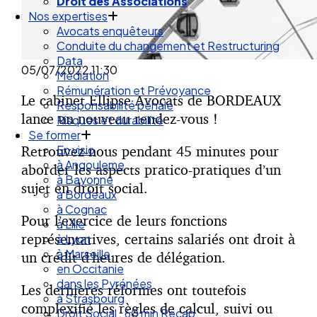
Droit des Associations
Nos expertises
Avocats enquêteurs
Conduite du changement et Restructuring
Data
05/07/2022
11:30
Médiation
Rémunération et Prévoyance
Le cabinet Ellipse Avocats de BORDEAUX
Responsabilité pénale
lance un nouveau rendez-vous !
Risques et durabilité
Se former
Retrouvez-nous pendant 45 minutes pour
En visio
à Angouleme
aborder les aspects pratico-pratiques d’un
à Bayonne
sujet en droit social.
à Bordeaux
à Cognac
Pour l’exercice de leurs fonctions
à Lille
représentatives, certains salariés ont droit à
à Lyon
à Marseille
un crédit d’heures de délégation.
en Occitanie
dans les Pyrénées
Les dernières réformes ont toutefois
à Strasbourg
complexifié les règles de calcul, suivi ou
Droit Social : 60 min Recap’