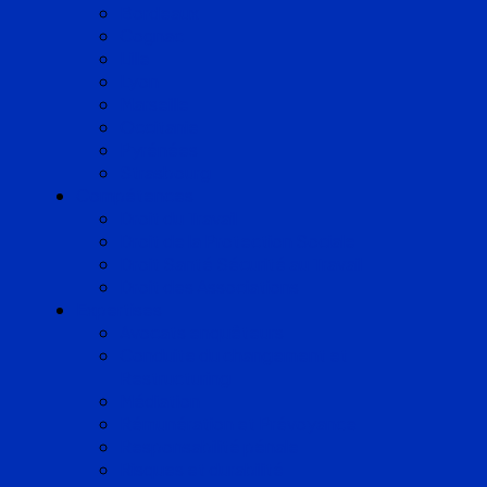
Bordeaux
Cognac
Lille
Lyon
Marseille
Occitanie
Pyrénées
Strasbourg
Compétences
Droit du Travail
Droit de la Protection Sociale
Droit Santé Sécurité au Travail
Droit des Associations
Expertises
Avocats enquêteurs
Conduite du changement et
Restructuring
Médiation
Rémunération et Prévoyance
Responsabilité pénale
Risques et durabilité