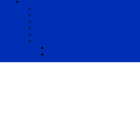
A propos
Mentions légales
Gestion des cookies
Données personnelles
Règlement Qualiopi
Certificat Qualiopi
Nous suivre
LinkedIn
Newsletter