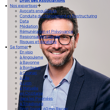
Droit des Associations
Nos expertises
Avocats enquêteurs
Conduite du changement et Restructuring
Data
Médiation
Rémunération et Prévoyance
Responsabilité pénale
Risques et durabilité
Se former
En visio
à Angouleme
à Bayonne
à Bordeaux
à Cognac
à Lille
à Lyon
à Marseille
en Occitanie
dans les Pyrénées
à Strasbourg
Droit Social : 60 min Recap’