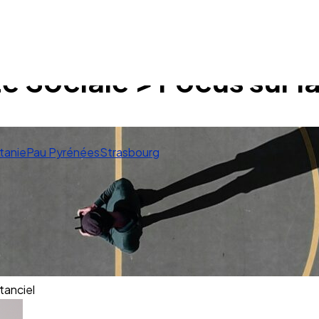
é Sociale > Focus sur la
tanie
Pau Pyrénées
Strasbourg
tanciel