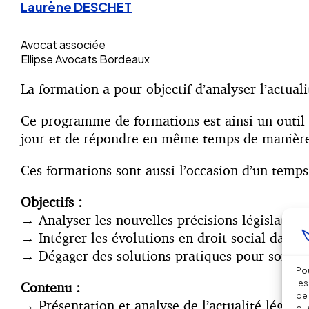
Laurène DESCHET
Avocat associée
Ellipse Avocats Bordeaux
La formation a pour objectif d’analyser l’actuali
Ce programme de formations est ainsi un outil 
jour et de répondre en même temps de manière d
Ces formations sont aussi l’occasion d’un temps
Objectifs :
→
Analyser les nouvelles précisions législatives
→
Intégrer les évolutions en droit social dans v
→
Dégager des solutions pratiques pour son ent
Pou
les
Contenu :
de 
→
Présentation et analyse de l’actualité légale
que