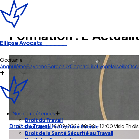
Formation : L’Actualit
Ellipse Avocats
______
Str
Angoulême
Bayonne
Bordeaux
Cognac
Lille
Lyon
Marseille
Occi
Nos compétences
Droit du Travail
Droit du Travail
18/09/2026
09:00 - 12:00
Visio
En dis
Droit de la Protection Sociale
Droit de la Santé Sécurité au Travail