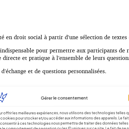
té en droit social à partir d’une sélection de textes
indispensable pour permettre aux participants de r
irecte et pratique à l’ensemble de leurs questions 
 d’échange et de questions personnalisées.
 et jurisprudentielles ;
Gérer le consentement
os pratiques ;
reprise ou pour ses clients.
r offrir les meilleures expériences, nous utilisons des technologies telles 
 cookies pour stocker et/ou accéder aux informations des appareils. Le fait
consentir à ces technologies nous permettra de traiter des données telles
, réglementaire, jurisprudentielle et conventionnelle
 le comportement de navigation ou les ID uniques sur ce site. Le fait de ne 