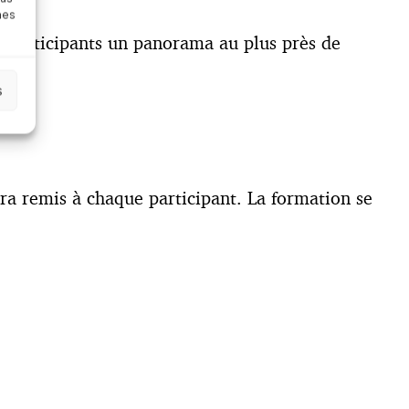
nes
ux participants un panorama au plus près de
s
ra remis à chaque participant. La formation se