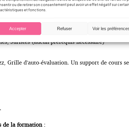
tiques et opérationnelles de ces évolutions.
sentir ou de retirer son consentement peut avoir un effet négatif sur certai
actéristiques et fonctions.
aines qui précèdent la formation, afin d’assurer a
Accepter
Refuser
Voir les préférence
s, Juristes (aucun prérequis nécessaire)
, Grille d’auto-évaluation. Un support de cours se
T
s de la formation
: