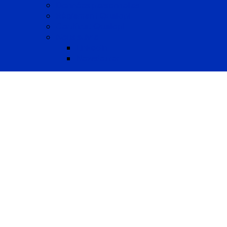
Données personnelles
Règlement Qualiopi
Certificat Qualiopi
Nous suivre
LinkedIn
Newsletter