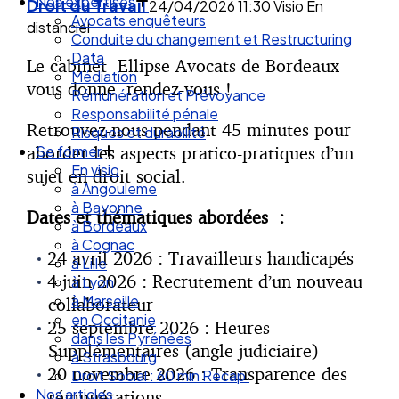
Droit des Associations
Droit du Travail
24/04/2026
11:30
Visio
En
Nos expertises
distanciel
Avocats enquêteurs
Conduite du changement et Restructuring
Le cabinet Ellipse Avocats de Bordeaux
Data
vous donne rendez-vous !
Médiation
Rémunération et Prévoyance
Retrouvez-nous pendant 45 minutes pour
Responsabilité pénale
aborder les aspects pratico-pratiques d’un
Risques et durabilité
Se former
sujet en droit social.
En visio
à Angouleme
Dates et thématiques abordées :
à Bayonne
à Bordeaux
24 avril 2026 : Travailleurs handicapés
à Cognac
4 juin 2026 : Recrutement d’un nouveau
à Lille
à Lyon
collaborateur
à Marseille
25 septembre 2026 : Heures
en Occitanie
Supplémentaires (angle judiciaire)
dans les Pyrénées
20 novembre 2026 : Transparence des
à Strasbourg
Droit Social : 60 min Recap’
rémunérations