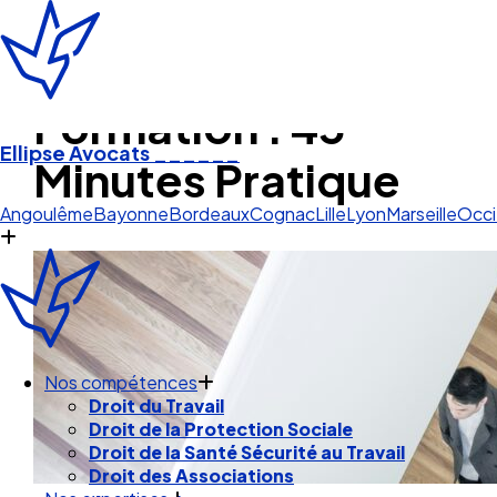
Formation : 45
Ellipse Avocats
______
Minutes Pratique
Cogn
Angoulême
Bayonne
Bordeaux
Cognac
Lille
Lyon
Marseille
Occi
Nos compétences
Droit du Travail
Droit de la Protection Sociale
Droit de la Santé Sécurité au Travail