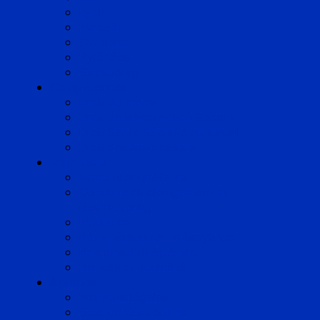
Lyon
Marseille
Occitanie
Pyrénées
Strasbourg
Compétences
Droit du Travail
Droit de la Protection Sociale
Droit Santé Sécurité au Travail
Droit des Associations
Expertises
Avocats enquêteurs
Conduite du changement et
Restructuring
Médiation
Rémunération et Prévoyance
Responsabilité pénale
Risques et durabilité
A propos
Mentions légales
Gestion des cookies